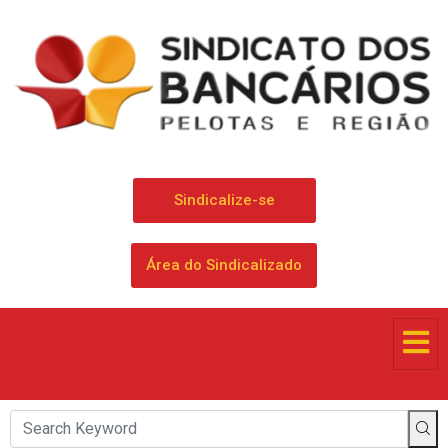
Sindicalize-se
Área do Sindicalizado