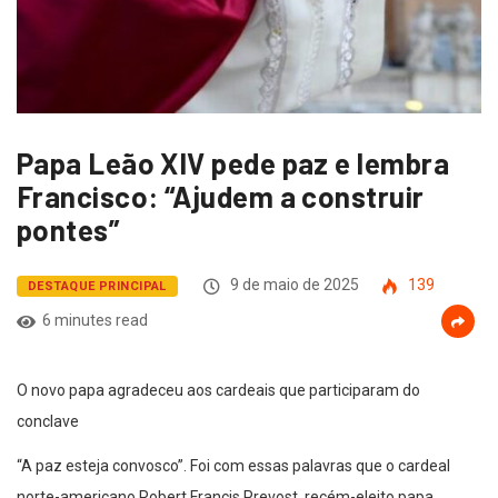
Papa Leão XIV pede paz e lembra
Francisco: “Ajudem a construir
pontes”
9 de maio de 2025
139
DESTAQUE PRINCIPAL
6 minutes read
O novo papa agradeceu aos cardeais que participaram do
conclave
“A paz esteja convosco”. Foi com essas palavras que o cardeal
norte-americano Robert Francis Prevost, recém-eleito papa,