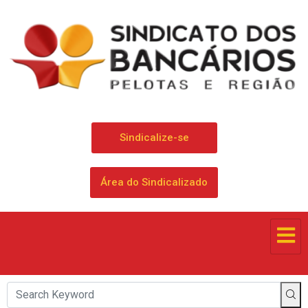
Sindicalize-se
Área do Sindicalizado