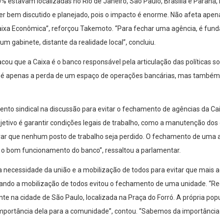
 estavam localizadas no Rio de Janeiro, São Paulo, Brasília e Paraná,
r bem discutido e planejado, pois o impacto é enorme. Não afeta apenas
ixa Econômica”, reforçou Takemoto. “Para fechar uma agência, é fund
gabinete, distante da realidade local”, concluiu.
ou que a Caixa é o banco responsável pela articulação das políticas s
o é apenas a perda de um espaço de operações bancárias, mas também 
to sindical na discussão para evitar o fechamento de agências da Caix
tivo é garantir condições legais de trabalho, como a manutenção dos d
urar que nenhum posto de trabalho seja perdido. O fechamento de uma
o bom funcionamento do banco”, ressaltou a parlamentar.
 a necessidade da união e a mobilização de todos para evitar que mais
quando a mobilização de todos evitou o fechamento de uma unidade. “R
te na cidade de São Paulo, localizada na Praça do Forró. A própria p
 importância dela para a comunidade”, contou. “Sabemos da importânci