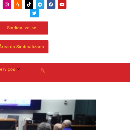
Sindicalize-se
Área do Sindicalizado
erviços