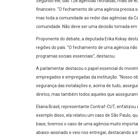
Segundo ele, das 128 agências fechadas, mais de 80%
financeiro. “O fechamento de uma agência precisa se
mas toda a comunidade ao redor das agências da Ca
comunidade. Não deve ser uma decisão tomada em um 
Proponente do debate, a deputada Erika Kokay destac
regiões do país. “O fechamento de uma agência nã
programas sociais essenciais”, destacou.
A parlamentar destacou o papel essencial do movimen
empregados e empregadas da instituição. “Nosso obje
segurança das instalações e, acima de tudo, asseg
diretos, mas também todos aqueles que asseguram 
Eliana Brasil, representante Contraf-CUT, enfatizou
exemplo disso, ela relatou um caso de São Paulo, 
base, tivemos o caso de uma agência muito importan
abaixo-assinado e veio nos entregar, destacando a