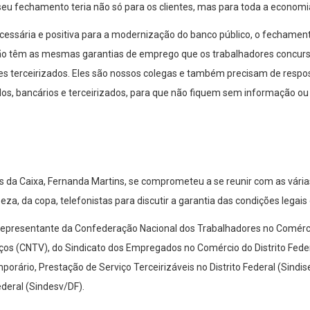
eu fechamento teria não só para os clientes, mas para toda a economia
ecessária e positiva para a modernização do banco público, o fechamen
 não têm as mesmas garantias de emprego que os trabalhadores concurs
s terceirizados. Eles são nossos colegas e também precisam de respos
odos, bancários e terceirizados, para que não fiquem sem informação o
es da Caixa, Fernanda Martins, se comprometeu a se reunir com as vár
eza, da copa, telefonistas para discutir a garantia das condições legais 
epresentante da Confederação Nacional dos Trabalhadores no Comérci
iços (CNTV), do Sindicato dos Empregados no Comércio do Distrito Fede
ário, Prestação de Serviço Terceirizáveis no Distrito Federal (Sindiser
ederal (Sindesv/DF).