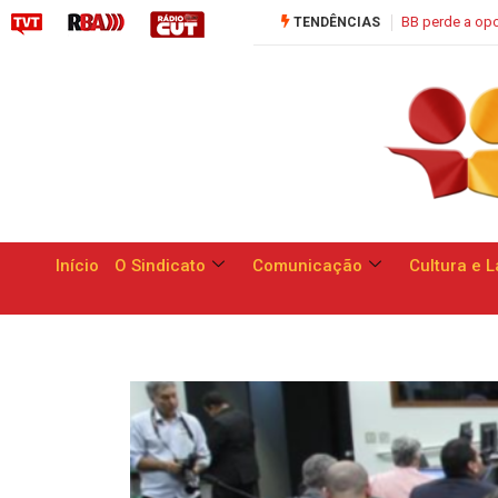
Saúde C
TENDÊNCIAS
Início
O Sindicato
Comunicação
Cultura e L