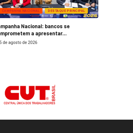
CAMPANHA NACIONAL
DESTAQUE PRINCIPAL
BANCOS
mpanha Nacional: bancos se
Super Caix
mprometem a apresentar...
reconhecer
5 de agosto de 2026
5 de agost