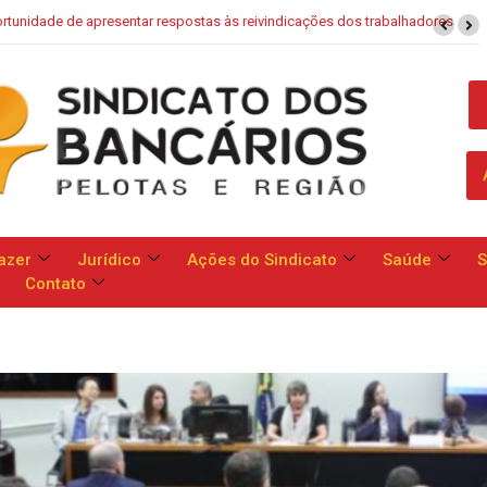
aixa: Banco apresenta proposta que chega a dobrar mensalidade
azer
Jurídico
Ações do Sindicato
Saúde
S
Contato