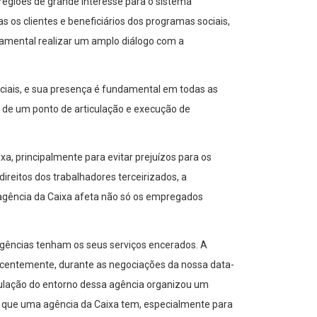
 regiões de grande interesse para o sistema
 os clientes e beneficiários dos programas sociais,
amental realizar um amplo diálogo com a
ociais, e sua presença é fundamental em todas as
de um ponto de articulação e execução de
a, principalmente para evitar prejuízos para os
ireitos dos trabalhadores terceirizados, a
 agência da Caixa afeta não só os empregados
 agências tenham os seus serviços encerados. A
ecentemente, durante as negociações da nossa data-
opulação do entorno dessa agência organizou um
a que uma agência da Caixa tem, especialmente para