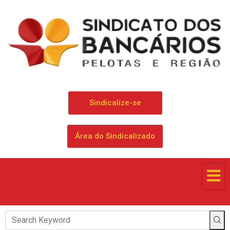
Sindicalize-se
Área do Sindicalizado