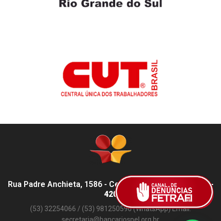
Rua Padre Anchieta, 1586 - Centro, Pelotas - RS,
96015-
420
(53) 32254066 / (53) 981250596 (WhatsApp) Email:
secretaria@bancariospel.org.br