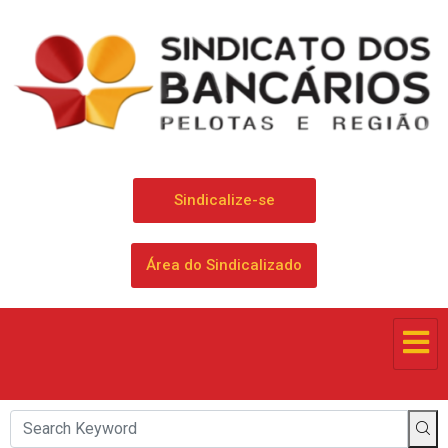
Sindicalize-se
Área do Sindicalizado