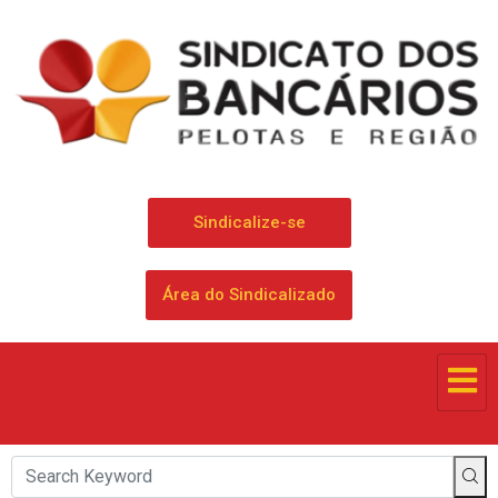
Sindicalize-se
Área do Sindicalizado