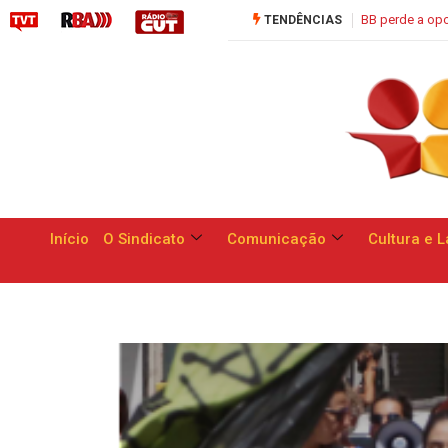
BB perde a oportunidade de apresentar respostas às reivindicações 
TENDÊNCIAS
Início
O Sindicato
Comunicação
Cultura e L