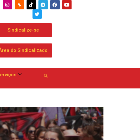
a dobrar mensalidade
Sindicalize-se
Área do Sindicalizado
erviços