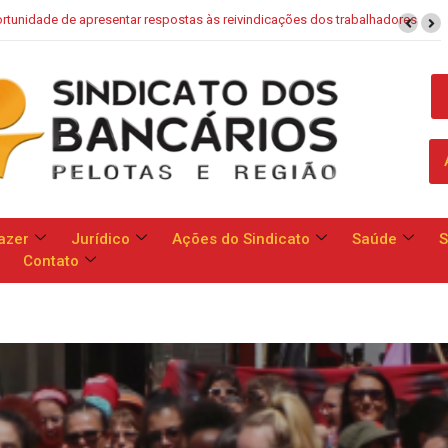
dos trabalhadores
Saúde Caixa: Banco apresenta proposta que chega 
azer
Jurídico
Ações do Sindicato
Saúde
S
Contato