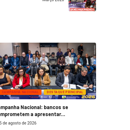
CAMPANHA NACIONAL
DESTAQUE PRINCIPAL
BANCOS
mpanha Nacional: bancos se
Super Caix
mprometem a apresentar...
reconhecer
5 de agosto de 2026
5 de agost