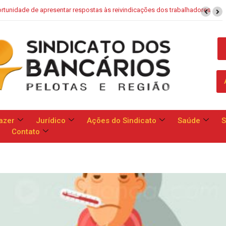
Saúde Caixa: Banco apresenta proposta que chega a dobrar mensalidade
azer
Jurídico
Ações do Sindicato
Saúde
S
Contato