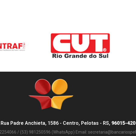
Rua Padre Anchieta, 1586 - Centro, Pelotas - RS,
96015-420
32254066 / (53) 981250596 (WhatsApp) Email:
secretaria@bancariospel.