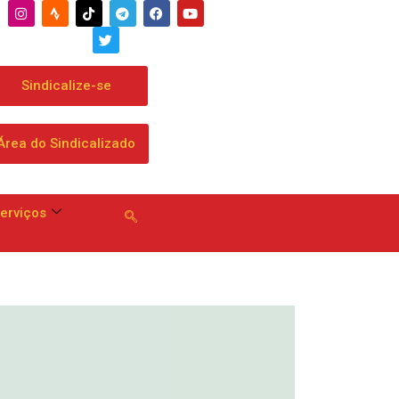
Sindicalize-se
Área do Sindicalizado
erviços