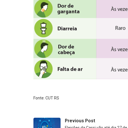
Fonte: CUT RS
Previous Post
Eleições da Cassi vão até dia 27 de