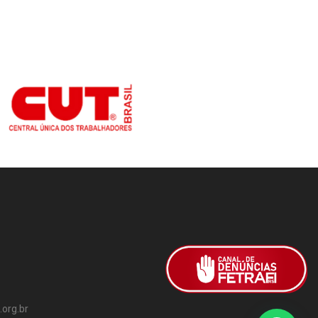
org.br