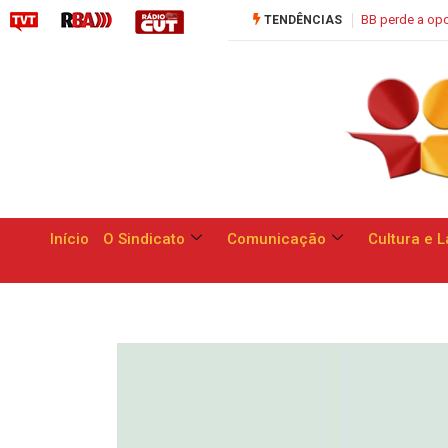
unidade de apresentar respostas às reivindicações dos trabalhadores
TENDÊNCIAS
Início
O Sindicato
Comunicação
Cultura e L