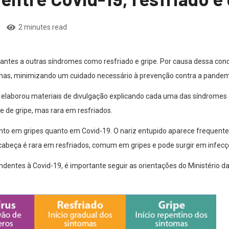
2 minutes read
antes a outras síndromes como resfriado e gripe. Por causa dessa con
mas, minimizando um cuidado necessário à prevenção contra a pandemi
de elaborou materiais de divulgação explicando cada uma das síndrome
 de gripe, mas rara em resfriados.
nto em gripes quanto em Covid-19. O nariz entupido aparece frequente
cabeça é rara em resfriados, comum em gripes e pode surgir em infecç
ntes à Covid-19, é importante seguir as orientações do Ministério d