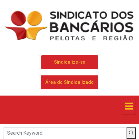
Sindicalize-se
Área do Sindicalizado