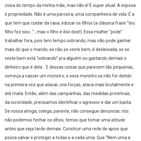
coisa do tempo da minha mãe, mas não é! É super atual. A esposa
é propriedade. Não é uma parceira, uma companheira de vida. É a
que tem que cuidar da casa, educar os filhos (a clássica frase “teu
filho fez isso…” , mas o filho é dos dois!). Essa mulher “pode”
trabalhar fora, pois tem tempo sobrando, mas não pode ganhar
mais do que o marido; se não se veste bem, é desleixada, se se
veste bem está “sobrando” pra alguém ou gastando demais o
dinheiro que é dela… E dessas coisas que parecem tão pequenas,
começa a nascer um monstro, e esse monstro se não for detido
na primeira vez que atacar, cria forças, ataca mais brutalmente e
até mata. Então, além das campanhas, das medidas protetivas,
da sororidade, precisamos identificar o agressor e dar um basta.
Se nossa amiga, colega, parente, não consegue denunciar, nós
não podemos fechar os olhos, temos que tomar uma atitude
antes que seja tarde demais. Construir uma rede de apoio que
possa salvar e proteger a todas e a cada uma. Que “Nem uma a