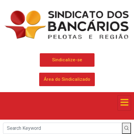
Sindicalize-se
Área do Sindicalizado