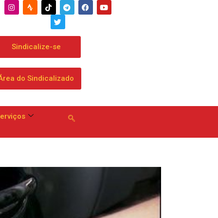
Sindicalize-se
Área do Sindicalizado
erviços