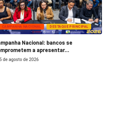
CAMPANHA NACIONAL
DESTAQUE PRINCIPAL
BANCOS
mpanha Nacional: bancos se
Super Caix
mprometem a apresentar...
reconhecer
5 de agosto de 2026
5 de agost