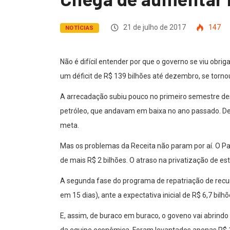
21 de julho de 2017
147
NOTÍCIAS
Não é difícil entender por que o governo se viu obr
um déficit de R$ 139 bilhões até dezembro, se tornou
A arrecadação subiu pouco no primeiro semestre dest
petróleo, que andavam em baixa no ano passado. Des
meta.
Mas os problemas da Receita não param por aí. O P
de mais R$ 2 bilhões. O atraso na privatização de esta
A segunda fase do programa de repatriação de recur
em 15 dias), ante a expectativa inicial de R$ 6,7 bilh
E, assim, de buraco em buraco, o goveno vai abrind
da equipe econômica. Foram levantados apenas R$ 12 