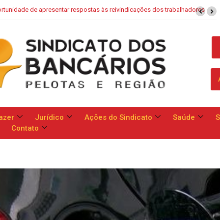
 Caixa: Banco apresenta proposta que chega a dobrar mensalidade
azer
Jurídico
Ações do Sindicato
Saúde
S
Contato