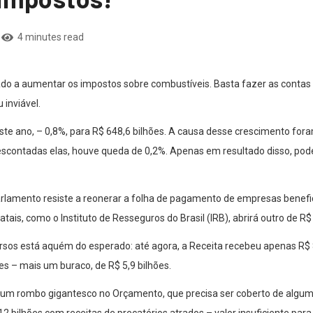
4 minutes read
igado a aumentar os impostos sobre combustíveis. Basta fazer as conta
 inviável.
e ano, – 0,8%, para R$ 648,6 bilhões. A causa desse crescimento foram
contadas elas, houve queda de 0,2%. Apenas em resultado disso, pode 
arlamento resiste a reonerar a folha de pagamento de empresas benefi
tais, como o Instituto de Resseguros do Brasil (IRB), abrirá outro de R$ 
sos está aquém do esperado: até agora, a Receita recebeu apenas R$ 8
ões – mais um buraco, de R$ 5,9 bilhões.
o um rombo gigantesco no Orçamento, que precisa ser coberto de algum
bilhões com receitas de precatórios atrados – valor insuficiente para 