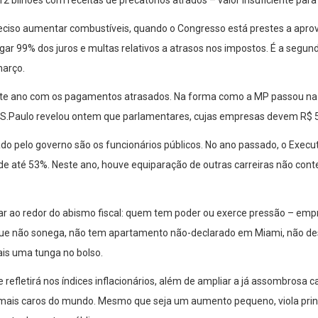
 preciso aumentar combustíveis, quando o Congresso está prestes a apro
gar 99% dos juros e multas relativos a atrasos nos impostos. É a seg
março.
es este ano com os pagamentos atrasados. Na forma como a MP passou n
 S.Paulo revelou ontem que parlamentares, cujas empresas devem R$ 
iado pelo governo são os funcionários públicos. No ano passado, o Execu
, de até 53%. Neste ano, houve equiparação de outras carreiras não 
 a dar ao redor do abismo fiscal: quem tem poder ou exerce pressão – em
que não sonega, não tem apartamento não-declarado em Miami, não desf
is uma tunga no bolso.
efletirá nos índices inflacionários, além de ampliar a já assombrosa c
mais caros do mundo. Mesmo que seja um aumento pequeno, viola princíp