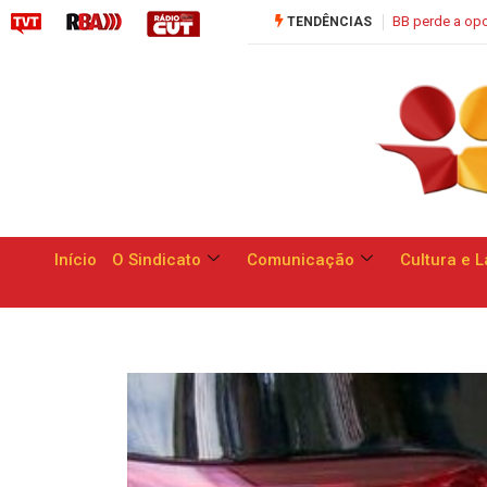
de de apresentar respostas às reivindicações dos trabalhadores
Saúde
TENDÊNCIAS
Início
O Sindicato
Comunicação
Cultura e L