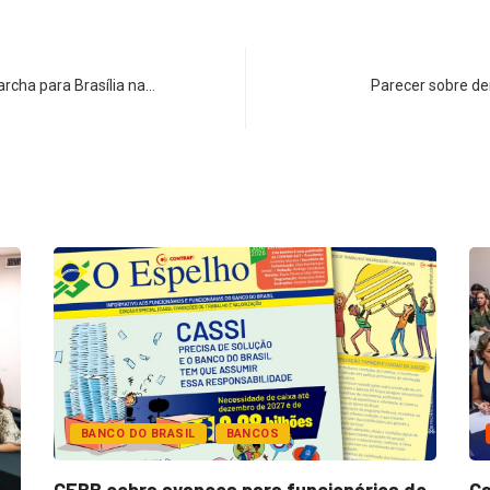
rcha para Brasília na…
Parecer sobre de
BANCO DO BRASIL
BANCOS
CEBB cobra avanços para funcionários do
Ca