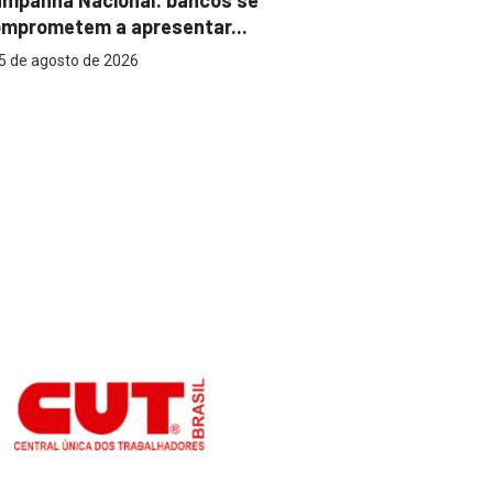
mprometem a apresentar...
reconhecer
5 de agosto de 2026
5 de agost