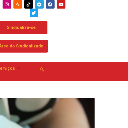
a dobrar mensalidade
Sindicalize-se
Área do Sindicalizado
erviços