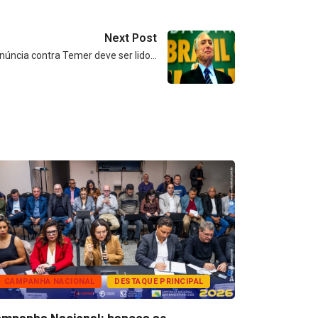
Next Post
núncia contra Temer deve ser lido…
CAMPANHA NACIONAL
DESTAQUE PRINCIPAL
BANCOS
mpanha Nacional: bancos se
Super Caix