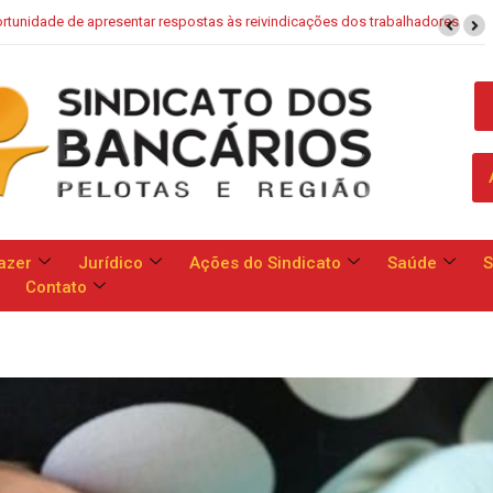
dos trabalhadores
Saúde Caixa: Banco apresenta proposta que chega 
azer
Jurídico
Ações do Sindicato
Saúde
S
Contato