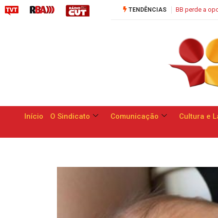
BB perde a oportunidade de apresentar respostas às reivindicações 
TENDÊNCIAS
Início
O Sindicato
Comunicação
Cultura e L