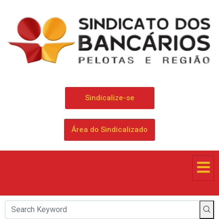
Sindicalize-se
Área do Sindicalizado