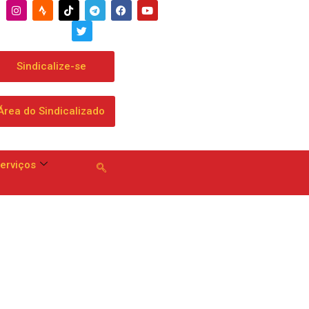
Sindicalize-se
Área do Sindicalizado
erviços