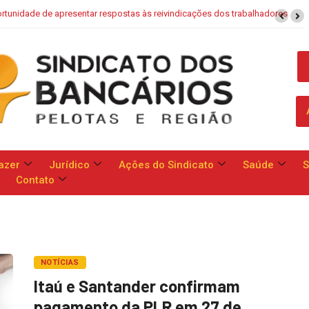
aixa: Banco apresenta proposta que chega a dobrar mensalidade
azer
Jurídico
Ações do Sindicato
Saúde
S
Contato
NOTÍCIAS
Itaú e Santander confirmam
pagamento da PLR em 27 de