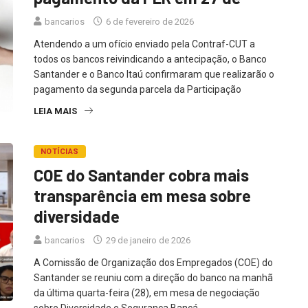
bancarios
6 de fevereiro de 2026
Atendendo a um ofício enviado pela Contraf-CUT a
todos os bancos reivindicando a antecipação, o Banco
Santander e o Banco Itaú confirmaram que realizarão o
pagamento da segunda parcela da Participação
LEIA MAIS
NOTÍCIAS
COE do Santander cobra mais
transparência em mesa sobre
diversidade
bancarios
29 de janeiro de 2026
A Comissão de Organização dos Empregados (COE) do
Santander se reuniu com a direção do banco na manhã
da última quarta-feira (28), em mesa de negociação
sobre Diversidade e Segurança Bancá