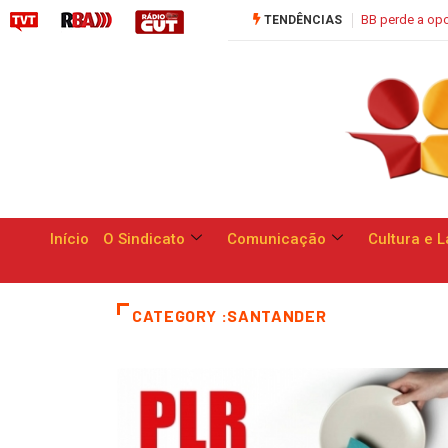
Saúde C
TENDÊNCIAS
Início
O Sindicato
Comunicação
Cultura e L
CATEGORY :SANTANDER