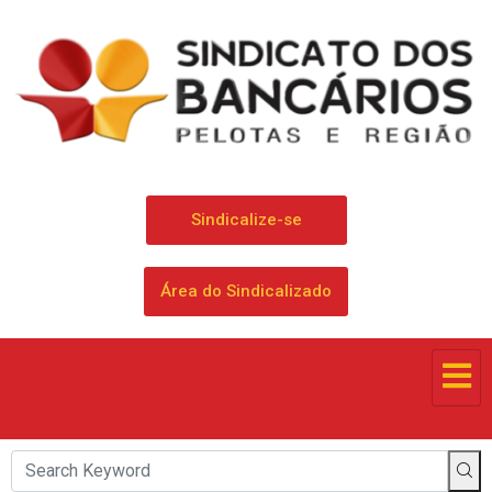
Sindicalize-se
Área do Sindicalizado