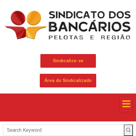
Sindicalize-se
Área do Sindicalizado