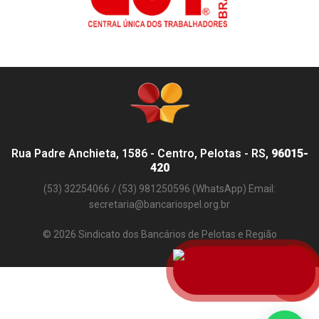
Rua Padre Anchieta, 1586 - Centro, Pelotas - RS,
96015-
420
(53) 32254066 / (53) 981250596 (WhatsApp) Email:
secretaria@bancariospel.org.br
© 2026 Sindicato dos Bancários de Pelotas e Região