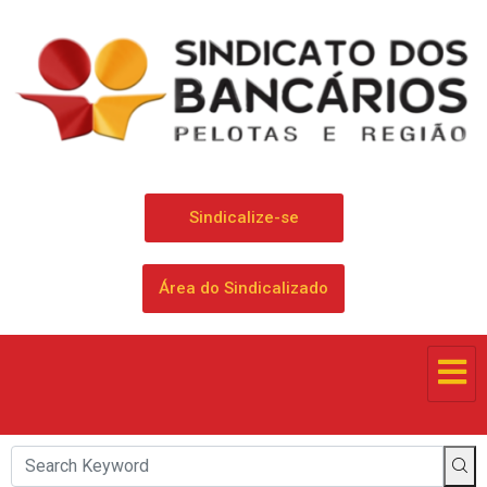
Sindicalize-se
Área do Sindicalizado