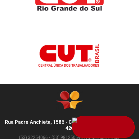
Rua Padre Anchieta, 1586 - Centro, Pelotas - RS,
96015-
420
(53) 32254066 / (53) 981250596 (WhatsApp) Email: