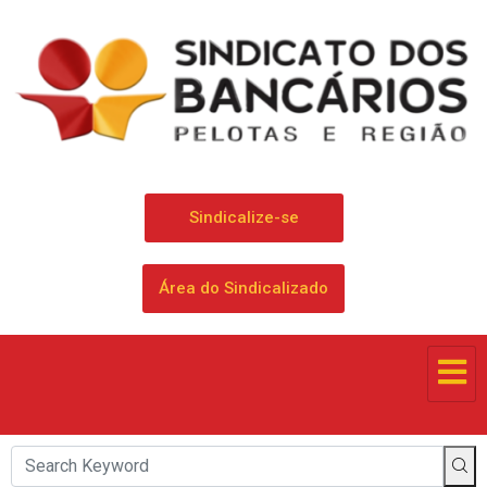
Sindicalize-se
Área do Sindicalizado