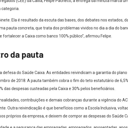
regados (CEE) da Caixa, Felipe Pacheco, a entrega da minuta marca 
 categoria.
nete. Ela é resultado da escuta das bases, dos debates nos estados,
a pauta concreta, que trata dos problemas vividos no dia a dia do ban
 fortalecer a Caixa como banco 100% público”, afirmou Felipe.
tro da pauta
á a defesa do Saúde Caixa. As entidades reivindicam a garantia do plan
embro de 2018. A pauta também cobra o fim do teto estatutário de 6,5%
 das despesas custeadas pela Caixa e 30% pelos beneficiários.
alidades, contribuições e demais cobranças durante a vigência do A
e. Outra reivindicação é que benefícios como a Escola Inclusiva, voltad
sos próprios da empresa, e deixem de compor as despesas do Saúde Ca
nidade e a segurança das empregadas, empregados, aposentadas, apos