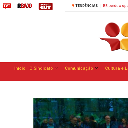
Saúde C
TENDÊNCIAS
Início
O Sindicato
Comunicação
Cultura e L