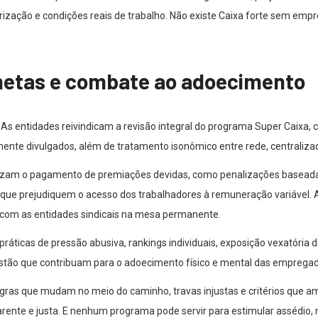
orização e condições reais de trabalho. Não existe Caixa forte sem emp
metas e combate ao adoecimento
 As entidades reivindicam a revisão integral do programa Super Caixa, c
iamente divulgados, além de tratamento isonômico entre rede, centraliza
m o pagamento de premiações devidas, como penalizações baseadas e
s que prejudiquem o acesso dos trabalhadores à remuneração variáve
 com as entidades sindicais na mesa permanente.
icas de pressão abusiva, rankings individuais, exposição vexatória de
estão que contribuam para o adoecimento físico e mental das empreg
gras que mudam no meio do caminho, travas injustas e critérios que a
arente e justa. E nenhum programa pode servir para estimular assédio