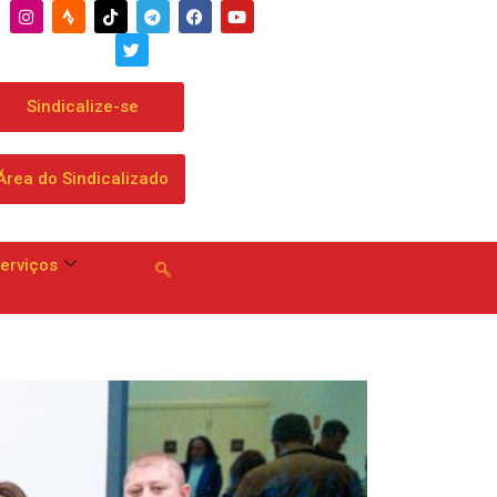
Sindicalize-se
Área do Sindicalizado
erviços