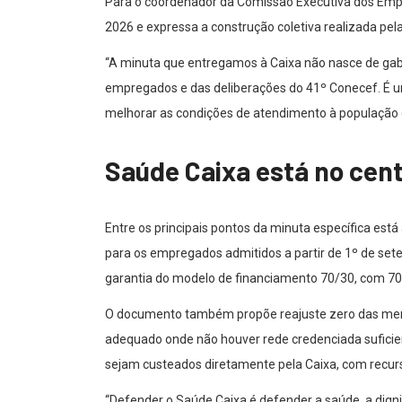
Para o coordenador da Comissão Executiva dos Emp
2026 e expressa a construção coletiva realizada pela
“A minuta que entregamos à Caixa não nasce de gabi
empregados e das deliberações do 41º Conecef. É um
melhorar as condições de atendimento à população e
Saúde Caixa está no cen
Entre os principais pontos da minuta específica est
para os empregados admitidos a partir de 1º de set
garantia do modelo de financiamento 70/30, com 70%
O documento também propõe reajuste zero das mens
adequado onde não houver rede credenciada suficient
sejam custeados diretamente pela Caixa, com recur
“Defender o Saúde Caixa é defender a saúde, a dig