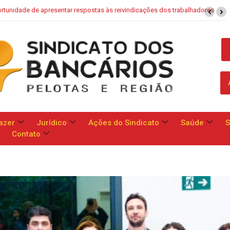
aixa: Banco apresenta proposta que chega a dobrar mensalidade
azer
Jurídico
Ações do Sindicato
Saúde
S
Contato