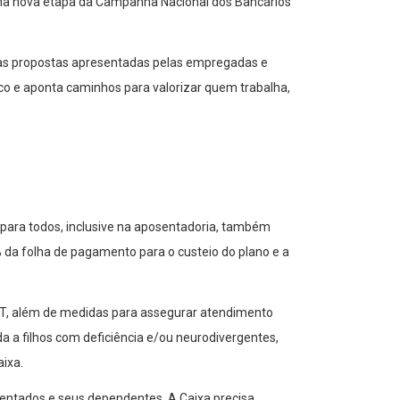
uma nova etapa da Campanha Nacional dos Bancários
 das propostas apresentadas pelas empregadas e
co e aponta caminhos para valorizar quem trabalha,
o para todos, inclusive na aposentadoria, também
 da folha de pagamento para o custeio do plano e a
CT, além de medidas para assegurar atendimento
a a filhos com deficiência e/ou neurodivergentes,
ixa.
entados e seus dependentes. A Caixa precisa