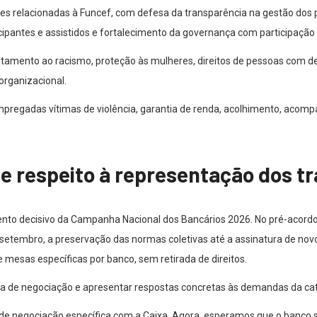
es relacionadas à Funcef, com defesa da transparência na gestão dos p
cipantes e assistidos e fortalecimento da governança com participação
rentamento ao racismo, proteção às mulheres, direitos de pessoas com 
organizacional.
mpregadas vítimas de violência, garantia de renda, acolhimento, acom
 respeito à representação dos t
to decisivo da Campanha Nacional dos Bancários 2026. No pré-acordo
tembro, a preservação das normas coletivas até a assinatura de novo
 mesas específicas por banco, sem retirada de direitos.
esa de negociação e apresentar respostas concretas às demandas da cat
de negociação específica com a Caixa. Agora, esperamos que o banco 