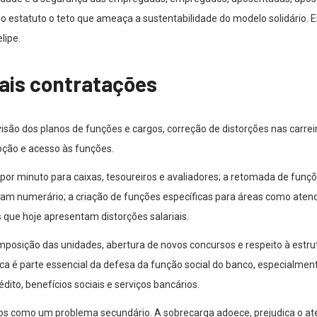
o estatuto o teto que ameaça a sustentabilidade do modelo solidário. E
lipe.
mais contratações
isão dos planos de funções e cargos, correção de distorções nas carreir
moção e acesso às funções.
 por minuto para caixas, tesoureiros e avaliadores; a retomada de funç
 numerário; a criação de funções específicas para áreas como atendi
 que hoje apresentam distorções salariais.
posição das unidades, abertura de novos concursos e respeito à estru
ca é parte essencial da defesa da função social do banco, especialm
édito, benefícios sociais e serviços bancários.
gados como um problema secundário. A sobrecarga adoece, prejudica o 