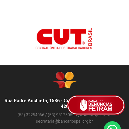
Rua Padre Anchieta, 1586 - Centro, Pelotas - RS,
96015-
420
(53) 32254066 / (53) 981250596 (WhatsApp) Email:
secretaria@bancariospel.org.br