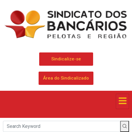
Sindicalize-se
Área do Sindicalizado