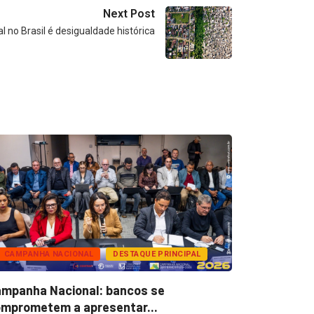
Next Post
 no Brasil é desigualdade histórica
CAMPANHA NACIONAL
DESTAQUE PRINCIPAL
BANCOS
mpanha Nacional: bancos se
Super Caix
mprometem a apresentar...
reconhecer