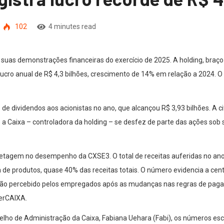
102
4 minutes read
u suas demonstrações financeiras do exercício de 2025. A holding, braç
 lucro anual de R$ 4,3 bilhões, crescimento de 14% em relação a 2024. O
dividendos aos acionistas no ano, que alcançou R$ 3,93 bilhões. A cif
Caixa – controladora da holding – se desfez de parte das ações sob s
etagem no desempenho da CXSE3. O total de receitas auferidas no ano f
e produtos, quase 40% das receitas totais. O número evidencia a cent
ação percebido pelos empregados após as mudanças nas regras de pag
perCAIXA.
selho de Administração da Caixa, Fabiana Uehara (Fabi), os números 