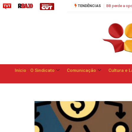
BB perde a oportunidade de apresentar respostas às re
TENDÊNCIAS
Início
O Sindicato
Comunicação
Cultura e L