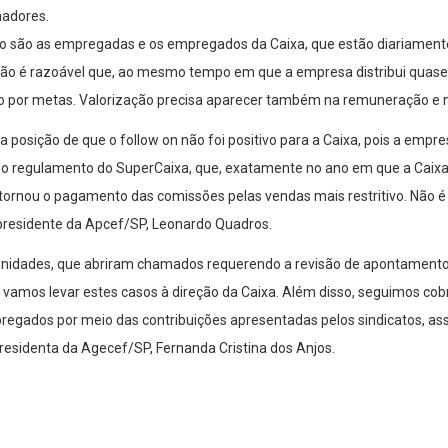
hadores.
 são as empregadas e os empregados da Caixa, que estão diariamente
ão é razoável que, ao mesmo tempo em que a empresa distribui quase t
o por metas. Valorização precisa aparecer também na remuneração e na
a posição de que o follow on não foi positivo para a Caixa, pois a empr
bre o regulamento do SuperCaixa, que, exatamente no ano em que a Caix
ornou o pagamento das comissões pelas vendas mais restritivo. Não é 
r-presidente da Apcef/SP, Leonardo Quadros.
nidades, que abriram chamados requerendo a revisão de apontamentos
e vamos levar estes casos à direção da Caixa. Além disso, seguimos co
regados por meio das contribuições apresentadas pelos sindicatos, as
presidenta da Agecef/SP, Fernanda Cristina dos Anjos.