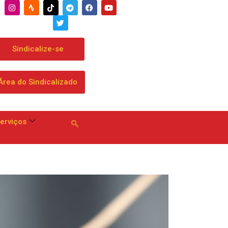
a que chega a dobrar mensalidade
Sindicalize-se
Área do Sindicalizado
erviços