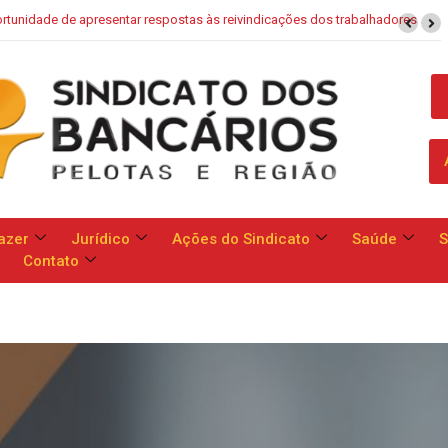
ivindicações dos trabalhadores
Saúde Caixa: Banco apresenta propost
azer
Jurídico
Ações do Sindicato
Saúde
S
Contato