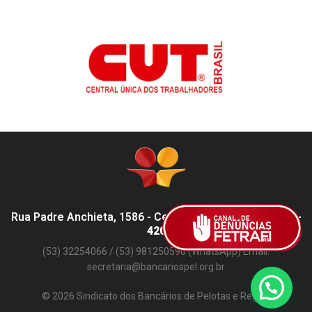
Rua Padre Anchieta, 1586 - Centro, Pelotas - RS,
96015-
420
(53) 32254066 / (53) 981250596 (WhatsApp) Email:
secretaria@bancariospel.org.br
© 2026 Sindicato dos Bancários de Pelotas e Região