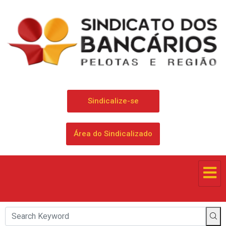
Sindicalize-se
Área do Sindicalizado