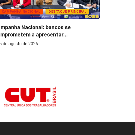
CAMPANHA NACIONAL
DESTAQUE PRINCIPAL
BANCOS
mpanha Nacional: bancos se
Super Caix
mprometem a apresentar...
reconhecer
5 de agosto de 2026
5 de agost