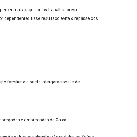
 percentuais pagos pelos trabalhadores e
por dependente). Esse resultado evita o repasse dos
o familiar e o pacto intergeracional e de
 empregados e empregadas da Caixa.
iais de natureza salarial serão vertidas ao Saúde