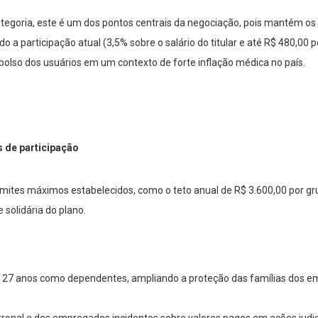
tegoria, este é um dos pontos centrais da negociação, pois mantém os
 a participação atual (3,5% sobre o salário do titular e até R$ 480,00 
bolso dos usuários em um contexto de forte inflação médica no país.
s de participação
mites máximos estabelecidos, como o teto anual de R$ 3.600,00 por grup
 solidária do plano.
 até 27 anos como dependentes, ampliando a proteção das famílias dos
patronal e dos empregados incidentes sobre valores pagos em ações judic