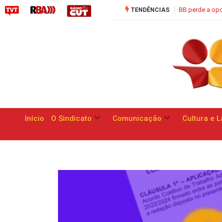
 de apresentar respostas às reivindicações dos trabalhadores
Saúde C
TENDÊNCIAS
Início
O Sindicato
Comunicação
Cultura e L