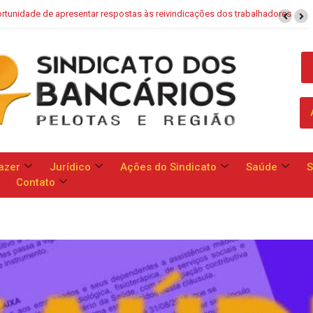
aixa: Banco apresenta proposta que chega a dobrar mensalidade
azer
Jurídico
Ações do Sindicato
Saúde
S
Contato