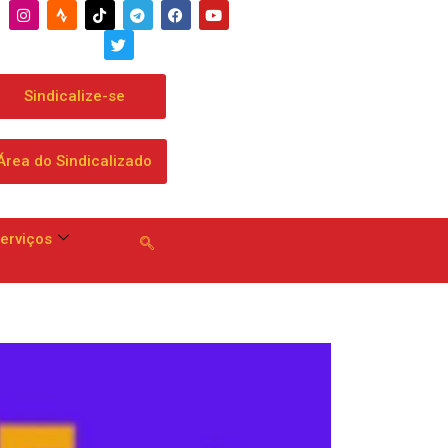
Sindicalize-se
Área do Sindicalizado
erviços