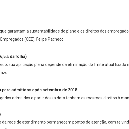
s que garantam a sustentabilidade do plano e os direitos dos empregad
 Empregados (CEE), Felipe Pacheco.
6,5% da folha)
do, sua aplicação plena depende da eliminação do limite atual fixado n
razo.
a para admitidos após setembro de 2018
regados admitidos a partir dessa data tenham os mesmos direitos à m
a
de da rede de atendimento permanecem pontos de atenção, com reivindi