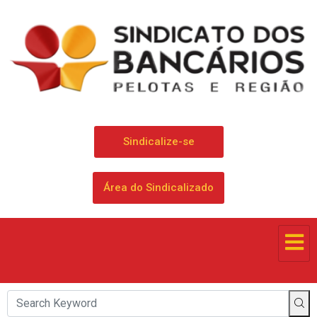
Sindicalize-se
Área do Sindicalizado