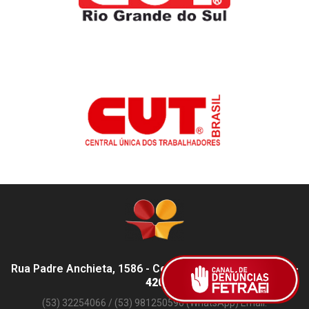
Rua Padre Anchieta, 1586 - Centro, Pelotas - RS,
96015-
420
(53) 32254066 / (53) 981250596 (WhatsApp) Email: