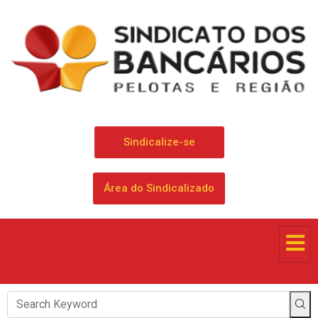
Sindicalize-se
Área do Sindicalizado