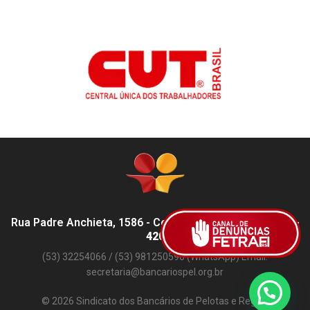
Rua Padre Anchieta, 1586 - Centro, Pelotas - RS,
96015-
420
(53) 32254066 / (53) 981250596 (WhatsApp) Email:
secretaria@bancariospel.org.br
© 2026 Sindicato dos Bancários de Pelotas e Região