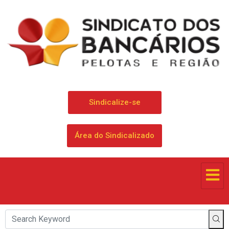
Sindicalize-se
Área do Sindicalizado