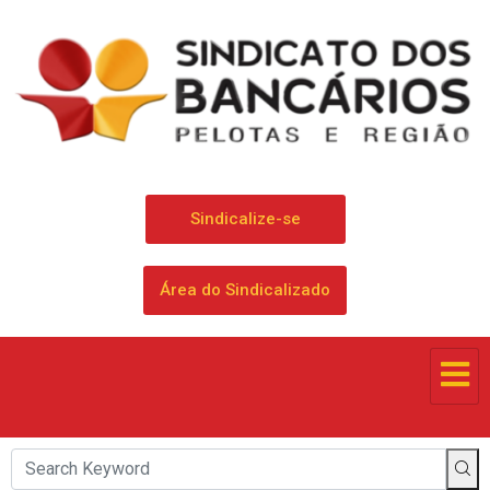
Sindicalize-se
Área do Sindicalizado