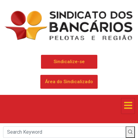
Sindicalize-se
Área do Sindicalizado