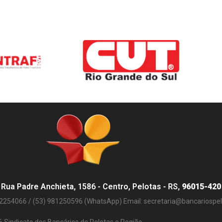
Rua Padre Anchieta, 1586 - Centro, Pelotas - RS,
96015-420
32254066 / (53) 981250596 (WhatsApp) Email:
secretaria@bancariospel.
 Sindicato dos Bancários de Pelotas e Região