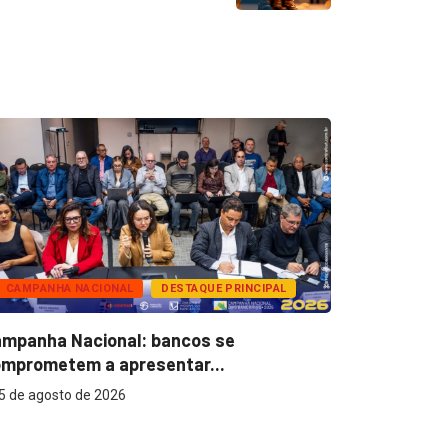
CAMPANHA NACIONAL
DESTAQUE PRINCIPAL
BANCOS
mpanha Nacional: bancos se
Super Caix
mprometem a apresentar...
reconhecer
5 de agosto de 2026
5 de agost