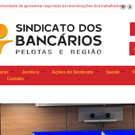
ões dos trabalhadores
Saúde Caixa: Banco apresenta proposta que che
azer
Jurídico
Ações do Sindicato
Saúde
S
Contato