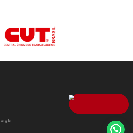
org.br