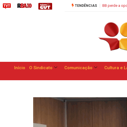
BB perde a oportunidade de apresentar respostas às reivindicaç
TENDÊNCIAS
Início
O Sindicato
Comunicação
Cultura e L