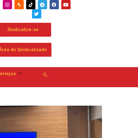
ga a dobrar mensalidade
Sindicalize-se
Área do Sindicalizado
erviços