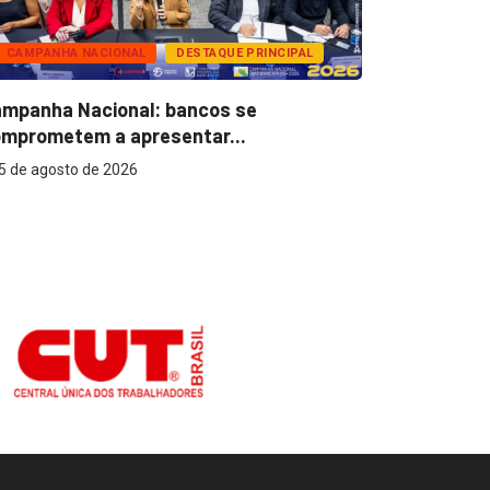
CAMPANHA NACIONAL
DESTAQUE PRINCIPAL
BANCOS
mpanha Nacional: bancos se
Super Caix
mprometem a apresentar...
reconhecer
5 de agosto de 2026
5 de agost