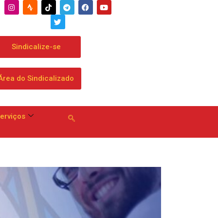
Sindicalize-se
Área do Sindicalizado
erviços