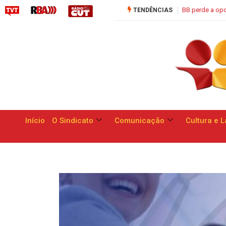
e de apresentar respostas às reivindicações dos trabalhadores
Saúde 
TENDÊNCIAS
Início
O Sindicato
Comunicação
Cultura e L