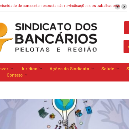
Caixa: Banco apresenta proposta que chega a dobrar mensalidade
azer
Jurídico
Ações do Sindicato
Saúde
S
Contato