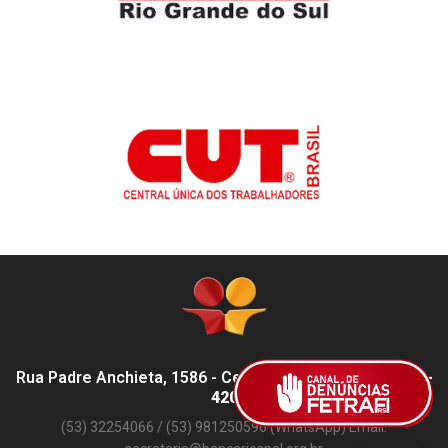
Rua Padre Anchieta, 1586 - Centro, Pelotas - RS,
96015-
420
(53) 32254066 / (53) 981250596 (WhatsApp) Email: