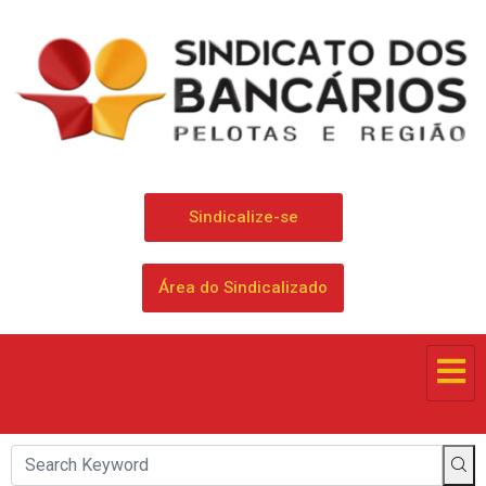
Sindicalize-se
Área do Sindicalizado