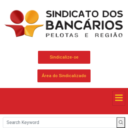
Sindicalize-se
Área do Sindicalizado