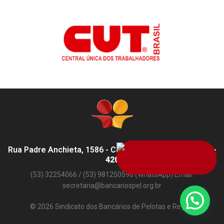
Rua Padre Anchieta, 1586 - Centro, Pelotas - RS,
96015-
420
(53) 32254066 / (53) 981250596 (WhatsApp) Email:
secretaria@bancariospel.org.br
© 2026 Sindicato dos Bancários de Pelotas e Região