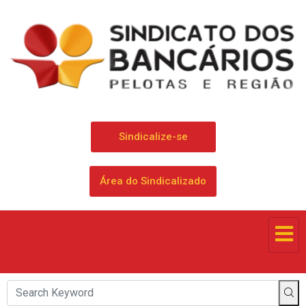
Sindicalize-se
Área do Sindicalizado