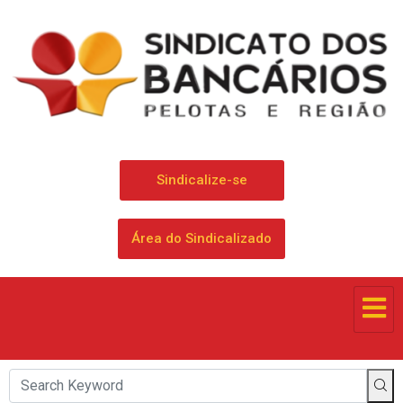
Sindicalize-se
Área do Sindicalizado