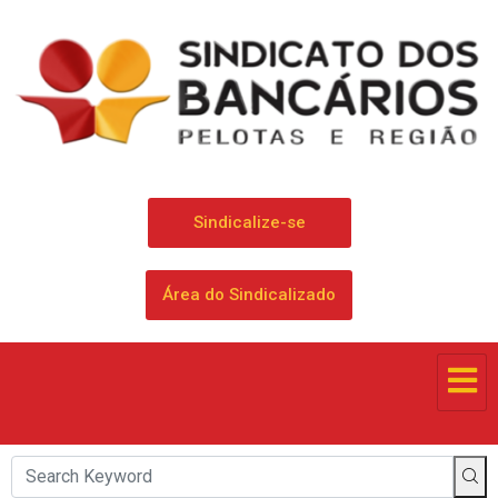
Sindicalize-se
Área do Sindicalizado