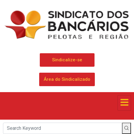
Sindicalize-se
Área do Sindicalizado