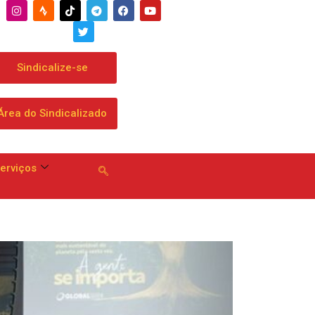
alidade
Sindicalize-se
Área do Sindicalizado
erviços