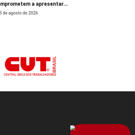
mprometem a apresentar...
reconhecer
5 de agosto de 2026
5 de agost