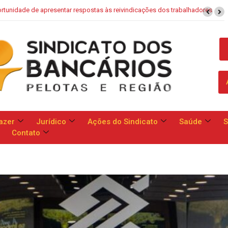
dores
Saúde Caixa: Banco apresenta proposta que chega a dobrar mens
azer
Jurídico
Ações do Sindicato
Saúde
S
Contato