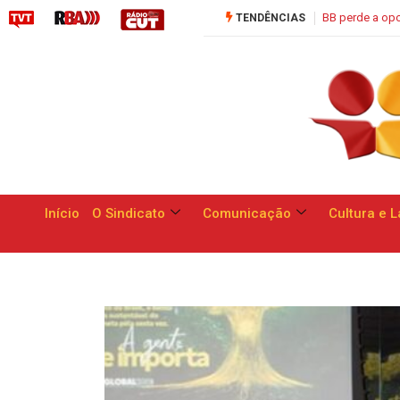
erde a oportunidade de apresentar respostas às reivindicações dos trabalha
TENDÊNCIAS
Início
O Sindicato
Comunicação
Cultura e L