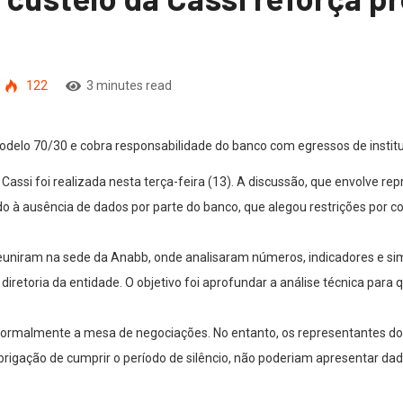
122
3 minutes read
delo 70/30 e cobra responsabilidade do banco com egressos de instit
 Cassi foi realizada nesta terça-feira (13). A discussão, que envolve r
 à ausência de dados por parte do banco, que alegou restrições por co
reuniram na sede da Anabb, onde analisaram números, indicadores e si
 diretoria da entidade. O objetivo foi aprofundar a análise técnica para
da formalmente a mesa de negociações. No entanto, os representantes 
obrigação de cumprir o período de silêncio, não poderiam apresentar d