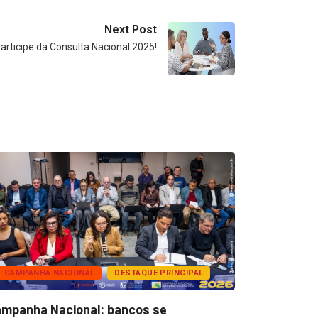
Next Post
participe da Consulta Nacional 2025!
CAMPANHA NACIONAL
DESTAQUE PRINCIPAL
BANCOS
mpanha Nacional: bancos se
Super Caix