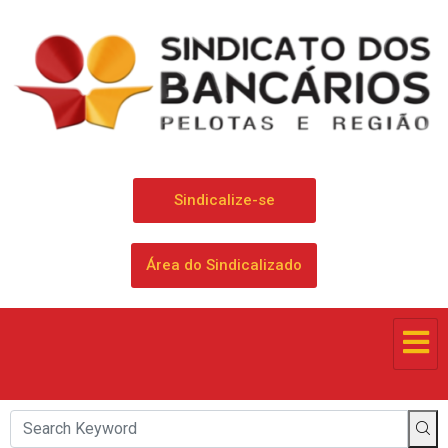
Sindicalize-se
Área do Sindicalizado