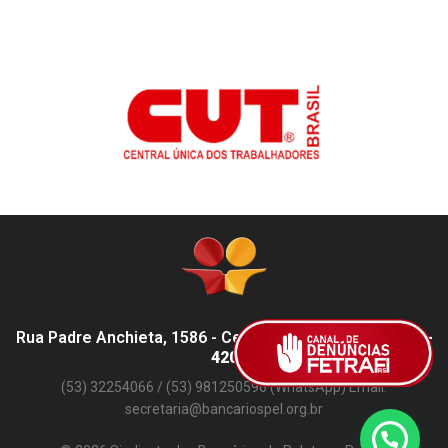
Rua Padre Anchieta, 1586 - Centro, Pelotas - RS,
96015-
420
(53) 32254066 / (53) 981250596 (WhatsApp) Email:
secretaria@bancariospel.org.br