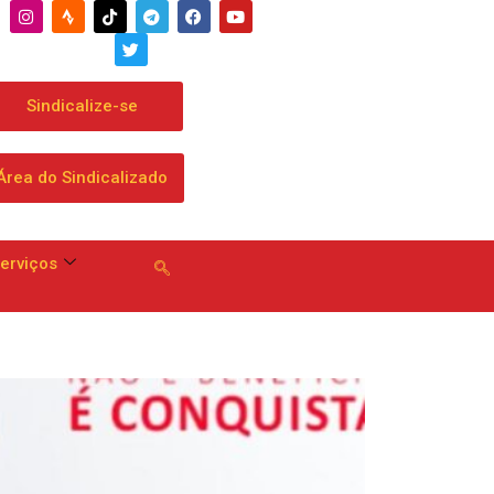
ta proposta que chega a dobrar mensalidade
Sindicalize-se
Área do Sindicalizado
erviços