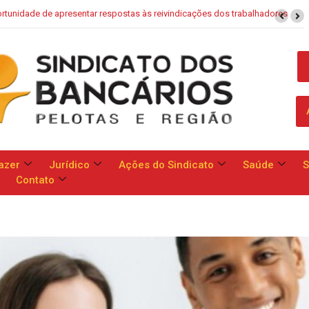
stas às reivindicações dos trabalhadores
Saúde Caixa: Banco apresen
azer
Jurídico
Ações do Sindicato
Saúde
S
Contato