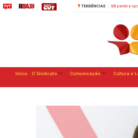
BB perde a oportunidade de apresentar respo
TENDÊNCIAS
Início
O Sindicato
Comunicação
Cultura e L