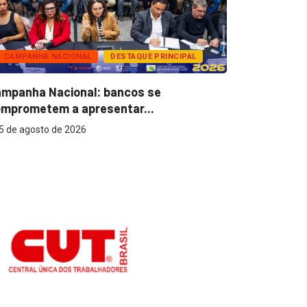
CAMPANHA NACIONAL
DESTAQUE PRINCIPAL
BANCOS
mpanha Nacional: bancos se
Super Caix
mprometem a apresentar...
reconhecer
5 de agosto de 2026
5 de agost