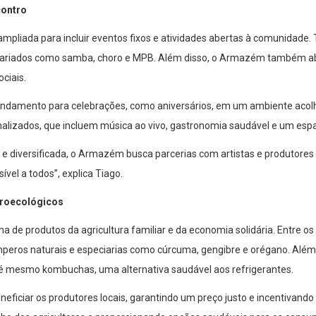
contro
liada para incluir eventos fixos e atividades abertas à comunidade. 
variados como samba, choro e MPB. Além disso, o Armazém também abr
ciais.
damento para celebrações, como aniversários, em um ambiente acolhe
nalizados, que incluem música ao vivo, gastronomia saudável e um es
 diversificada, o Armazém busca parcerias com artistas e produtores cul
vel a todos”, explica Tiago.
groecológicos
produtos da agricultura familiar e da economia solidária. Entre os i
temperos naturais e especiarias como cúrcuma, gengibre e orégano. Al
té mesmo kombuchas, uma alternativa saudável aos refrigerantes.
neficiar os produtores locais, garantindo um preço justo e incentivand