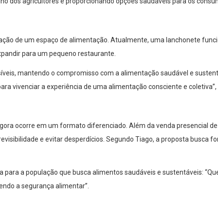
lho dos agricultores e proporcionando opções saudáveis para os consumi
ção de um espaço de alimentação. Atualmente, uma lanchonete funci
expandir para um pequeno restaurante.
essíveis, mantendo o compromisso com a alimentação saudável e susten
vivenciar a experiência de uma alimentação consciente e coletiva”, 
gora ocorre em um formato diferenciado. Além da venda presencial de
isibilidade e evitar desperdícios. Segundo Tiago, a proposta busca fo
ra para a população que busca alimentos saudáveis e sustentáveis: “Q
endo a segurança alimentar”.