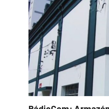
RádioCom: Armazém 