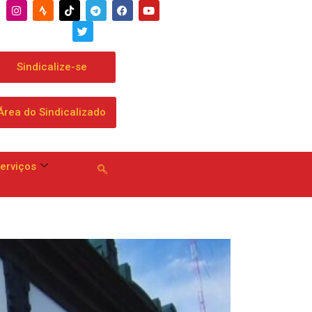
Sindicalize-se
Área do Sindicalizado
erviços