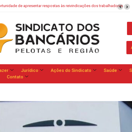
aixa: Banco apresenta proposta que chega a dobrar mensalidade
azer
Jurídico
Ações do Sindicato
Saúde
S
Contato