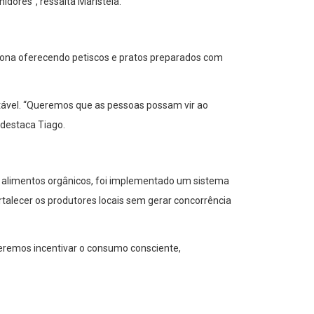
dores”, ressalta Maristela.
ona oferecendo petiscos e pratos preparados com
tável. “Queremos que as pessoas possam vir ao
destaca Tiago.
 alimentos orgânicos, foi implementado um sistema
rtalecer os produtores locais sem gerar concorrência
ueremos incentivar o consumo consciente,