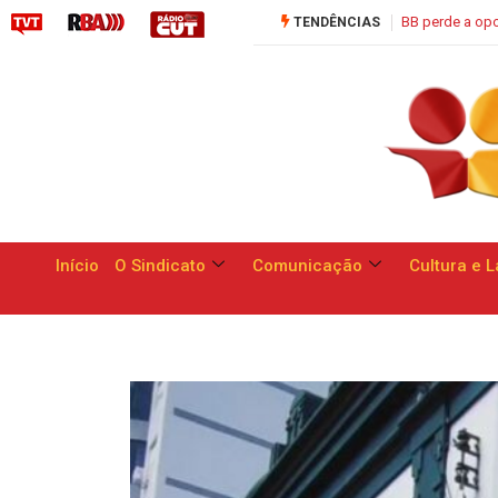
 de apresentar respostas às reivindicações dos trabalhadores
Saúde C
TENDÊNCIAS
Início
O Sindicato
Comunicação
Cultura e L