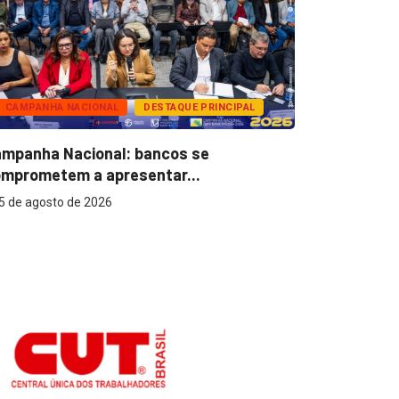
CAMPANHA NACIONAL
DESTAQUE PRINCIPAL
BANCOS
mpanha Nacional: bancos se
Super Caix
mprometem a apresentar...
reconhecer
5 de agosto de 2026
5 de agost