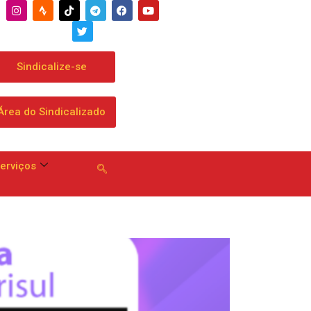
aixa: Banco apresenta proposta que chega a dobrar mensalidade
Sindicalize-se
Área do Sindicalizado
erviços