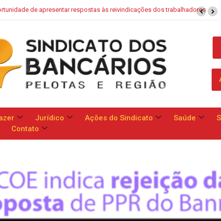
 de apresentar respostas às reivindicações dos trabalhadores
Saúde C
azer
Jurídico
Ações do Sindicato
Saúde
S
Contato