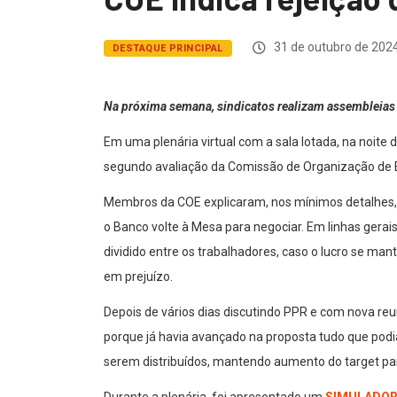
31 de outubro de 202
DESTAQUE PRINCIPAL
Na próxima semana, sindicatos realizam assembleias 
Em uma plenária virtual com a sala lotada, na noite 
segundo avaliação da Comissão de Organização de
Membros da COE explicaram, nos mínimos detalhes, 
o Banco volte à Mesa para negociar. Em linhas gera
dividido entre os trabalhadores, caso o lucro se m
em prejuízo.
Depois de vários dias discutindo PPR e com nova reu
porque já havia avançado na proposta tudo que podia
serem distribuídos, mantendo aumento do target para
Durante a plenária, foi apresentado um
SIMULADO