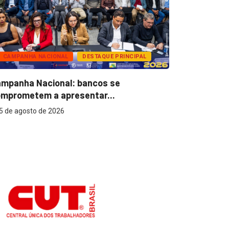
CAMPANHA NACIONAL
DESTAQUE PRINCIPAL
BANCOS
mpanha Nacional: bancos se
Super Caix
mprometem a apresentar...
reconhecer
5 de agosto de 2026
5 de agost