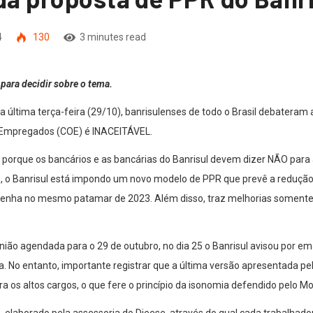
4
130
3 minutes read
para decidir sobre o tema.
da última terça-feira (29/10), banrisulenses de todo o Brasil debatera
 Empregados (COE) é INACEITÁVEL.
porque os bancários e as bancárias do Banrisul devem dizer NÃO para 
is, o Banrisul está impondo um novo modelo de PPR que prevê a redução
antenha no mesmo patamar de 2023. Além disso, traz melhorias somente
nião agendada para o 29 de outubro, no dia 25 o Banrisul avisou por em
. No entanto, importante registrar que a última versão apresentada pel
 os altos cargos, o que fere o princípio da isonomia defendido pelo Mo
R
, elaborado pela assessoria do Dieese, através do qual cada trabalha