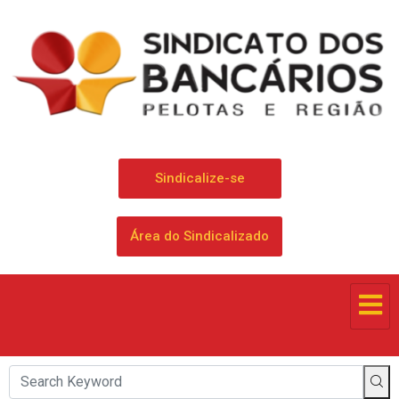
Sindicalize-se
Área do Sindicalizado