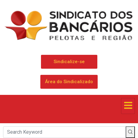
Sindicalize-se
Área do Sindicalizado