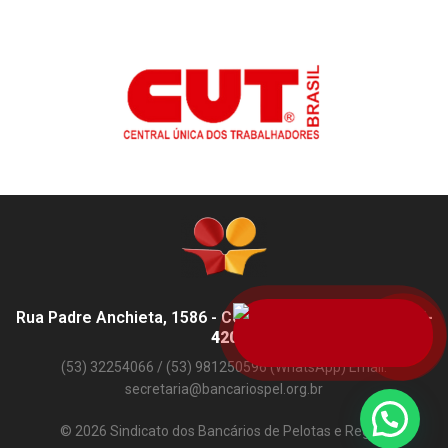
Rua Padre Anchieta, 1586 - Centro, Pelotas - RS,
96015-
420
(53) 32254066 / (53) 981250596 (WhatsApp) Email:
secretaria@bancariospel.org.br
© 2026 Sindicato dos Bancários de Pelotas e Região