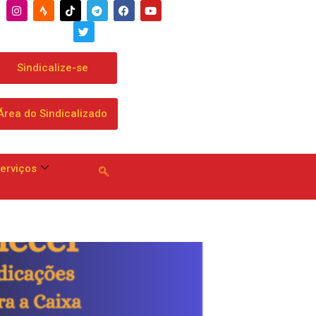
Sindicalize-se
Área do Sindicalizado
erviços