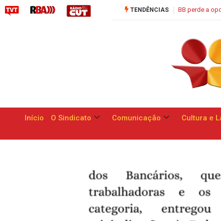
BB perde a opo
TENDÊNCIAS
Início
O Sindicato
Comunicação
Cultura e L