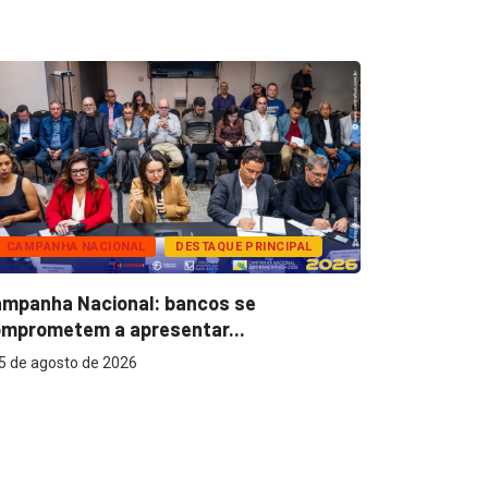
CAMPANHA NACIONAL
DESTAQUE PRINCIPAL
BANCOS
mpanha Nacional: bancos se
Super Caix
mprometem a apresentar...
reconhecer
5 de agosto de 2026
5 de agost