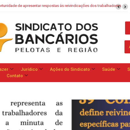
rtunidade de apresentar respostas às reivindicações dos trabalhadores
azer
Jurídico
Ações do Sindicato
Saúde
S
Contato