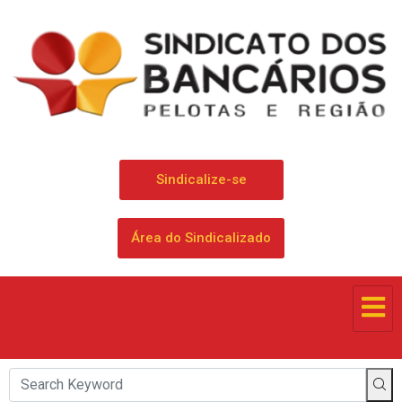
Sindicalize-se
Área do Sindicalizado