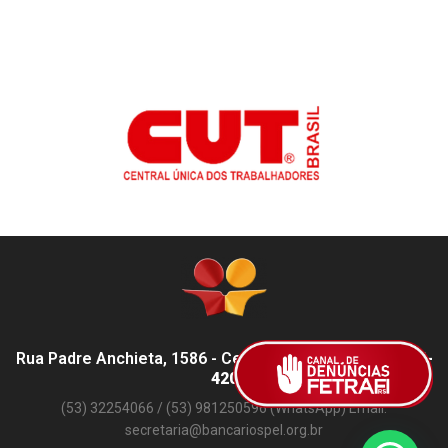
Rua Padre Anchieta, 1586 - Centro, Pelotas - RS,
96015-
420
(53) 32254066 / (53) 981250596 (WhatsApp) Email:
secretaria@bancariospel.org.br