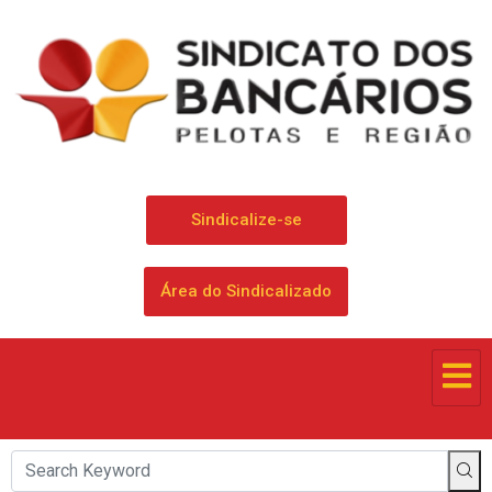
Sindicalize-se
Área do Sindicalizado