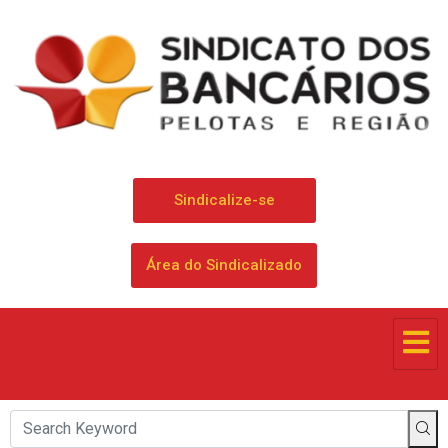
Sindicalize-se
Área do Sindicalizado