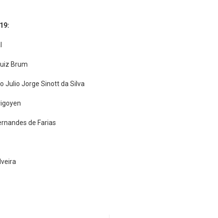
19:
l
Luiz Brum
 Julio Jorge Sinott da Silva
rigoyen
ernandes de Farias
lveira