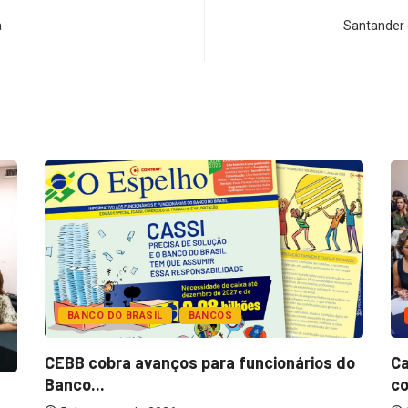
a
Santander d
BANCO DO BRASIL
BANCOS
CEBB cobra avanços para funcionários do
Ca
Banco...
co