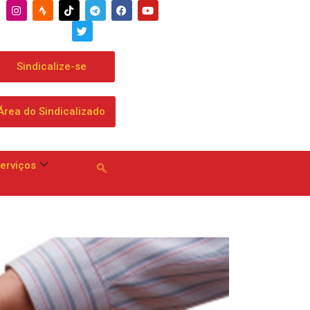
Sindicalize-se
Área do Sindicalizado
erviços