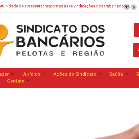
rtunidade de apresentar respostas às reivindicações dos trabalhadores
azer
Jurídico
Ações do Sindicato
Saúde
S
Contato