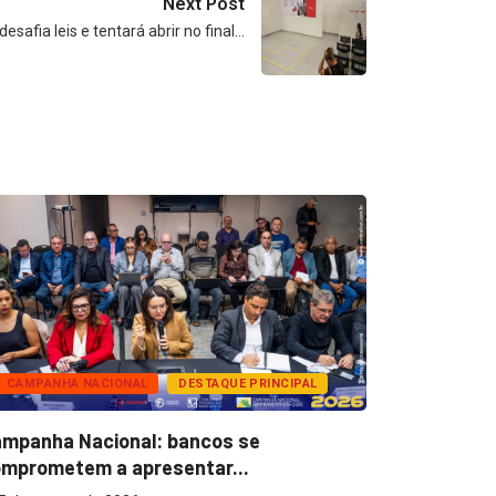
Next Post
esafia leis e tentará abrir no final…
CAMPANHA NACIONAL
DESTAQUE PRINCIPAL
BANCOS
mpanha Nacional: bancos se
Super Caix
mprometem a apresentar...
reconhecer