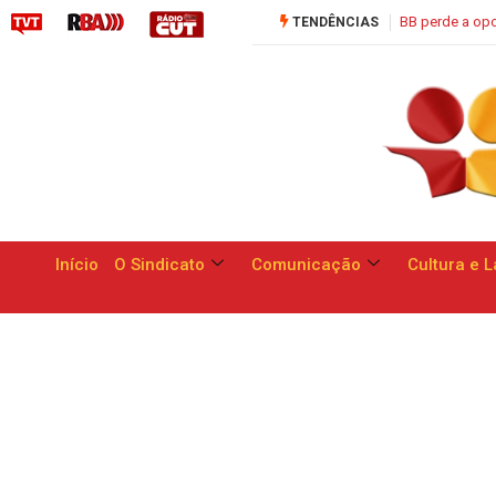
BB perde a opo
TENDÊNCIAS
Início
O Sindicato
Comunicação
Cultura e L