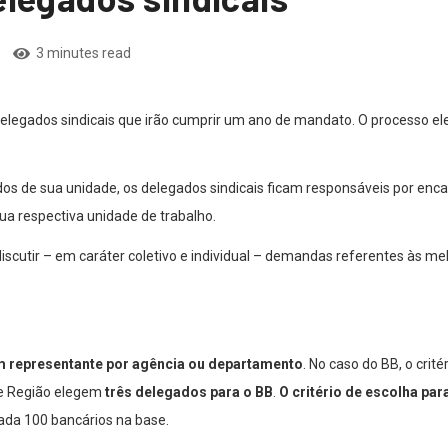
3 minutes read
elegados sindicais que irão cumprir um ano de mandato. O processo elei
s de sua unidade, os delegados sindicais ficam responsáveis por encam
 respectiva unidade de trabalho.
discutir – em caráter coletivo e individual – demandas referentes às m
 representante por agência ou departamento
. No caso do BB, o cri
s e Região elegem
três delegados para o BB
.
O critério de escolha para
ada 100 bancários na base.