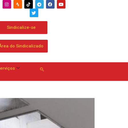
geral às
Sindicalize-se
Área do Sindicalizado
erviços