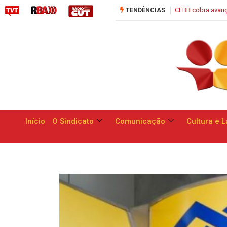
nços para funcionários do Banco do Brasil em negociação nesta quarta-feir
TENDÊNCIAS
Início
O Sindicato
Comunicação
Cultura e L