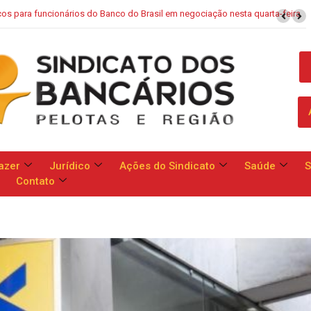
a
Campanha Nacional: bancos se comprometem a apresentar proposta 
reivindicações da categoria no dia 13
azer
Jurídico
Ações do Sindicato
Saúde
S
Contato